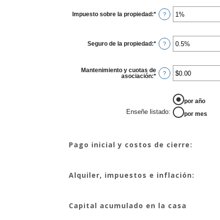
Impuesto sobre la propiedad
:
*
Enter
?
an
amount
between
0%
Seguro de la propiedad
:
*
and
Enter
?
20%
an
amount
between
0%
Mantenimiento y cuotas de
and
?
asociación
:
*
Enter
10%
an
amount
between
ENSE&NTILDE;E LISTADO
-$20,000.00
por año
and
Enseñe listado
:
$20,000.00
por mes
Pago inicial y costos de cierre:
Alquiler, impuestos e inflación:
Capital acumulado en la casa