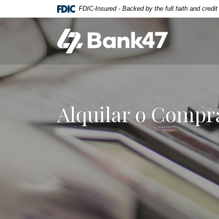
Home
Download
FDIC-Insured - Backed by the full faith and credi
Skip
Acrobat
to
Reader
Bank47
main
5.0
content
or
Skip
higher
to
to
footer
view
.pdf
Alquilar o Compr
files.