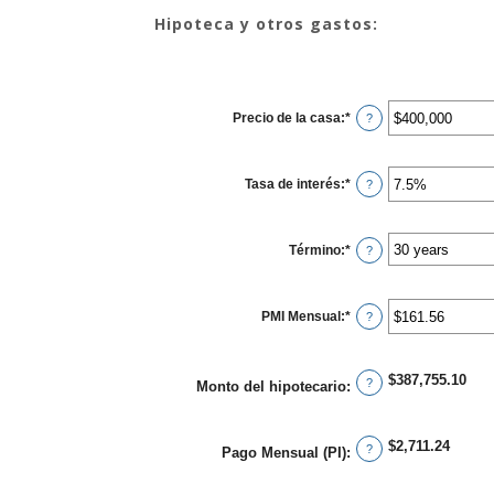
Hipoteca y otros gastos:
Precio de la casa
:
*
Enter
?
an
amount
between
$0
Tasa de interés
:
*
and
Enter
?
$250,000,000
an
amount
between
0%
Término
:
*
and
?
50%
PMI Mensual
:
*
Enter
?
an
amount
between
$0.00
$387,755.10
and
?
Monto del hipotecario
:
$5,000.00
$2,711.24
?
Pago Mensual (PI)
: