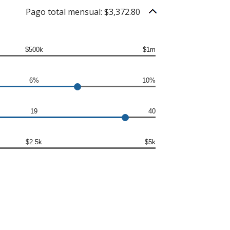
Pago total mensual: $3,372.80
$500k
$1m
6%
10%
19
40
$2.5k
$5k