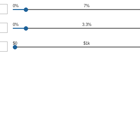
0%
7%
0%
3.3%
$0
$1k