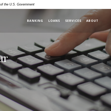
t of the U.S. Government
BANKING
LOANS
SERVICES
ABOUT
ar