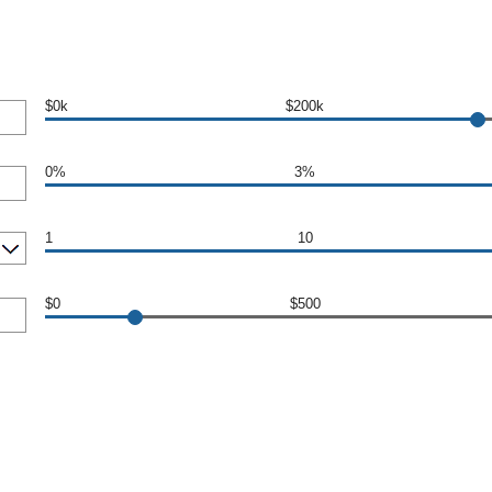
$0k
$200k
0%
3%
1
10
$0
$500